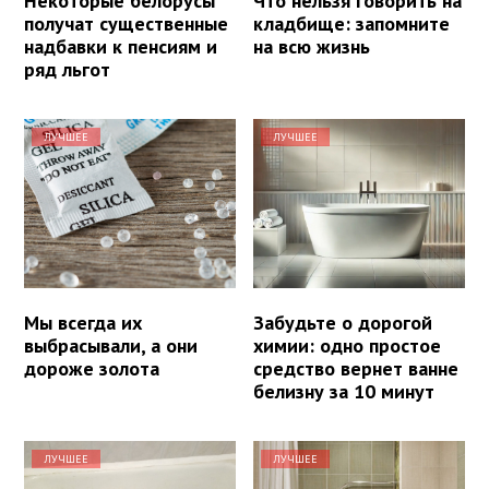
Некоторые белорусы
Что нельзя говорить на
получат существенные
кладбище: запомните
надбавки к пенсиям и
на всю жизнь
ряд льгот
ЛУЧШЕЕ
ЛУЧШЕЕ
Мы всегда их
Забудьте о дорогой
выбрасывали, а они
химии: одно простое
дороже золота
средство вернет ванне
белизну за 10 минут
ЛУЧШЕЕ
ЛУЧШЕЕ