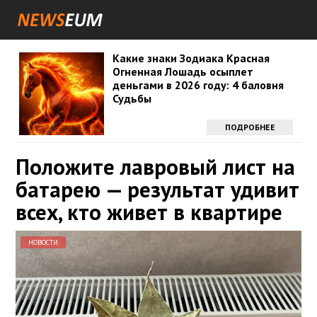
Какие знаки Зодиака Красная
Огненная Лошадь осыплет
деньгами в 2026 году: 4 баловня
Судьбы
ПОДРОБНЕЕ
Положите лавровый лист на
батарею — результат удивит
всех, кто живет в квартире
НОВОСТИ