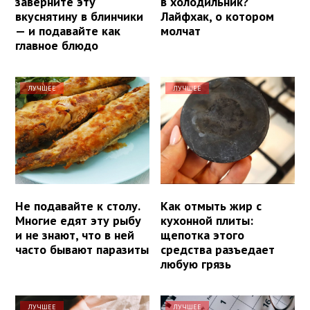
заверните эту
в холодильник?
вкуснятину в блинчики
Лайфхак, о котором
— и подавайте как
молчат
главное блюдо
ЛУЧШЕЕ
ЛУЧШЕЕ
Не подавайте к столу.
Как отмыть жир с
Многие едят эту рыбу
кухонной плиты:
и не знают, что в ней
щепотка этого
часто бывают паразиты
средства разъедает
любую грязь
ЛУЧШЕЕ
ЛУЧШЕЕ