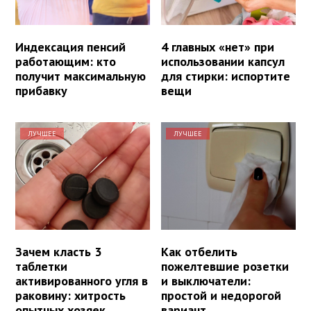
Индексация пенсий
4 главных «нет» при
работающим: кто
использовании капсул
получит максимальную
для стирки: испортите
прибавку
вещи
ЛУЧШЕЕ
ЛУЧШЕЕ
Зачем класть 3
Как отбелить
таблетки
пожелтевшие розетки
активированного угля в
и выключатели:
раковину: хитрость
простой и недорогой
опытных хозяек
вариант